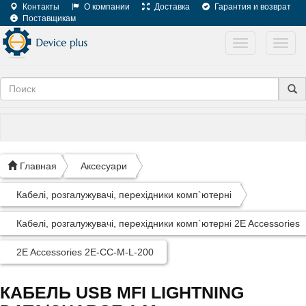
Контакты
О компании
Доставка
Гарантия и возврат
Поставщикам
Toggle
Toggl
navigation
navig
Главная
Аксесуари
Кабелі, розгалужувачі, перехідники комп`ютерні
Кабелі, розгалужувачі, перехідники комп`ютерні 2E Accessories
2E Accessories 2E-CC-M-L-200
КАБЕЛЬ USB MFI LIGHTNING