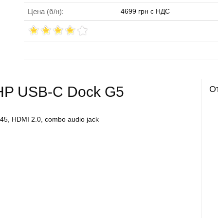
Цена (б/н):
4699 грн с НДС
О
 HP USB-C Dock G5
J45, HDMI 2.0, combo audio jack