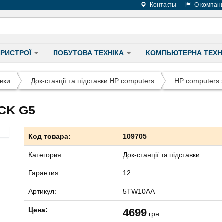
Контакты
О компан
ПРИСТРОЇ
ПОБУТОВА ТЕХНІКА
КОМПЬЮТЕРНА ТЕХН
авки
Док-станції та підставки HP computers
HP computers
CK G5
Код товара:
109705
Категория:
Док-станції та підставки
Гарантия:
12
Артикул:
5TW10AA
Цена:
4699
грн