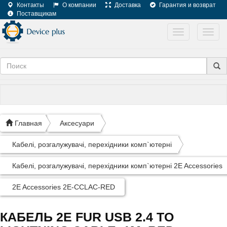
Контакты
О компании
Доставка
Гарантия и возврат
Поставщикам
Toggle
Toggl
navigation
navig
Главная
Аксесуари
Кабелі, розгалужувачі, перехідники комп`ютерні
Кабелі, розгалужувачі, перехідники комп`ютерні 2E Accessories
2E Accessories 2E-CCLAC-RED
КАБЕЛЬ 2E FUR USB 2.4 TO