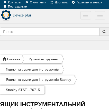
Контакты
О компании
Доставка
Гарантия и возврат
Поставщикам
Toggle
Toggl
navigation
navig
Главная
Ручний інструмент
Ящики та сумки для інструментів
Ящики та сумки для інструментів Stanley
Stanley STST1-70715
ЯЩИК ІНСТРУМЕНТАЛЬНИЙ