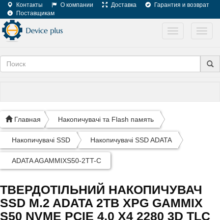
Контакты
О компании
Доставка
Гарантия и возврат
Поставщикам
Toggle
Toggl
navigation
navig
Главная
Накопичувачі та Flash память
Накопичувачі SSD
Накопичувачі SSD ADATA
ADATA AGAMMIXS50-2TT-C
ТВЕРДОТІЛЬНИЙ НАКОПИЧУВАЧ
SSD M.2 ADATA 2TB XPG GAMMIX
S50 NVME PCIE 4.0 X4 2280 3D TLC