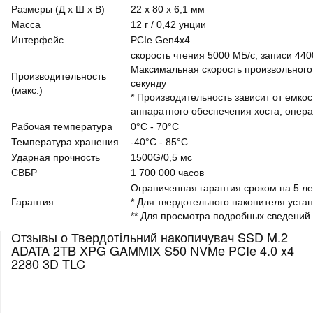
Размеры (Д x Ш x В)
22 x 80 x 6,1 мм
Масса
12 г / 0,42 унции
Интерфейс
PCIe Gen4x4
скорость чтения 5000 МБ/с, записи 440
Максимальная скорость произвольного 
Производительность
секунду
(макс.)
* Производительность зависит от емко
аппаратного обеспечения хоста, опер
Рабочая температура
0°C - 70°C
Температура хранения
-40°C - 85°C
Ударная прочность
1500G/0,5 мс
СВБР
1 700 000 часов
Ограниченная гарантия сроком на 5 ле
Гарантия
* Для твердотельного накопителя уста
** Для просмотра подробных сведений
Отзывы о Твердотільний накопичувач SSD M.2
ADATA 2TB XPG GAMMIX S50 NVMe PCIe 4.0 x4
2280 3D TLC