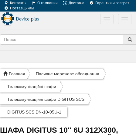
Контакты
О компании
Доставка
Гарантия и возврат
Поставщикам
Toggle
Toggl
navigation
navig
Главная
Пасивне мережеве обладнання
Телекомунікаційні шафи
Телекомунікаційні шафи DIGITUS SCS
DIGITUS SCS DN-10-05U-1
ШАФА DIGITUS 10" 6U 312X300,