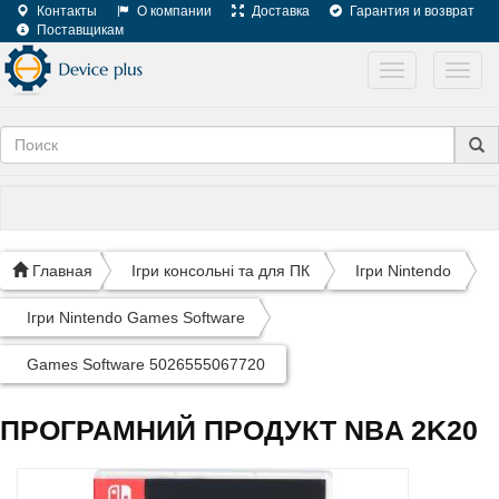
Контакты
О компании
Доставка
Гарантия и возврат
Поставщикам
Toggle
Toggl
navigation
navig
Главная
Ігри консольні та для ПК
Ігри Nintendo
Ігри Nintendo Games Software
Games Software 5026555067720
ПРОГРАМНИЙ ПРОДУКТ NBA 2K20