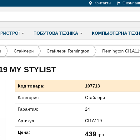
Контакты
О компан
ПРИСТРОЇ
ПОБУТОВА ТЕХНІКА
КОМПЬЮТЕРНА ТЕХН
я
Стайлери
Стайлери Remington
Remington CI1A11
9 MY STYLIST
Код товара:
107713
Категория:
Стайлери
Гарантия:
24
Артикул:
CI1A119
Цена:
439
грн