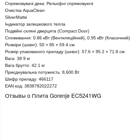
Спрямовувачі дека: Рельєфні спрямовуючі
Очистка AquaClean
SilverMatte
Індикатор залишкового тепла
Подвійні скляні дверцята (Compact Door)
Споживання: 0.86 кВт (Вентиляційний), 0.95 кВт (Класичний)
Розміри (шхвхг): 50 × 85 × 59.4 см
Розмір упакованого приладу (шхвхг): 57.6 × 95.2 × 71.8 см
Вага: 38.9 кг
Вага брутто: 42.1 кг
Приєднувальна потужність: 8,600 Вт
Шифр приладу: 466117
EAN код: 3838782022272
Отзывы о Плита Gorenje EC5241WG