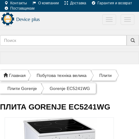
Контакты
О компании
Доставка
Гарантия и возврат
Поставщикам
Toggle
Toggl
navigation
navig
Главная
Побутова техніка велика
Плити
Плити Gorenje
Gorenje EC5241WG
ПЛИТА GORENJE EC5241WG