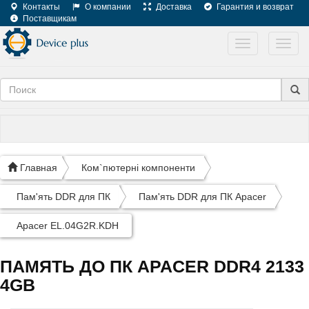
Контакты
О компании
Доставка
Гарантия и возврат
Поставщикам
Toggle
Toggl
navigation
navig
Главная
Ком`пютерні компоненти
Пам'ять DDR для ПК
Пам'ять DDR для ПК Apacer
Apacer EL.04G2R.KDH
ПАМЯТЬ ДО ПК APACER DDR4 2133
4GB