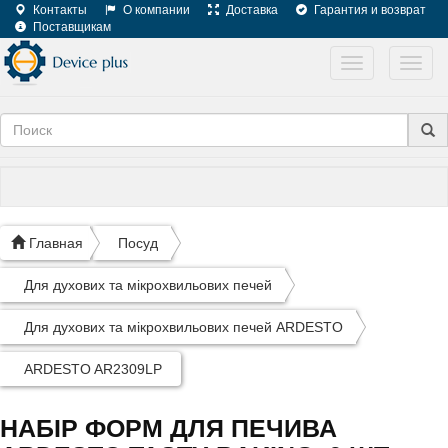
Контакты
О компании
Доставка
Гарантия и возврат
Поставщикам
Toggle
Toggl
navigation
navig
Главная
Посуд
Для духових та мікрохвильових печей
Для духових та мікрохвильових печей ARDESTO
ARDESTO AR2309LP
НАБІР ФОРМ ДЛЯ ПЕЧИВА