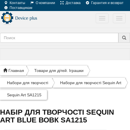
Контакты
О компании
Доставка
Гарантия и возврат
Поставщикам
Toggle
Toggl
navigation
navig
Главная
Товари для дітей. Іграшки
Набори для творчості
Набори для творчості Sequin Art
Sequin Art SA1215
НАБІР ДЛЯ ТВОРЧОСТІ SEQUIN
ART BLUE ВОВК SA1215