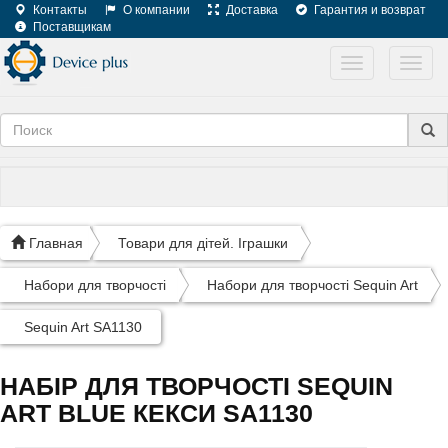
Контакты
О компании
Доставка
Гарантия и возврат
Поставщикам
Toggle
Toggl
navigation
navig
Главная
Товари для дітей. Іграшки
Набори для творчості
Набори для творчості Sequin Art
Sequin Art SA1130
НАБІР ДЛЯ ТВОРЧОСТІ SEQUIN
ART BLUE КЕКСИ SA1130