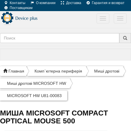
Контакты
О компании
Доставка
Гарантия и возврат
Поставщикам
Toggle
Toggl
navigation
navig
Главная
Комп`ютерна периферія
Миші дротові
Миші дротові MICROSOFT HW
MICROSOFT HW U81-00083
МИША MICROSOFT COMPACT
OPTICAL MOUSE 500