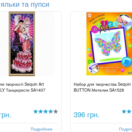
яльки та пупси
ля творчості Sequin Art
Набор для творчества Sequin 
LY Танцюристи SA1407
BUTTON Метелик SA1528
грн.
396 грн.
Подробнее
Подро