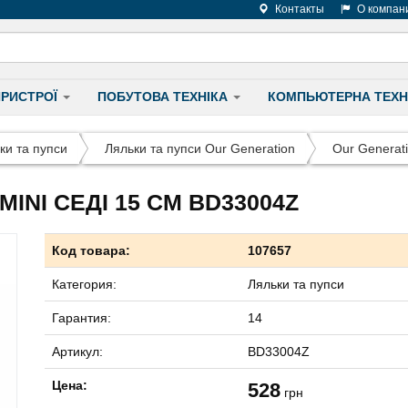
Контакты
О компан
ПРИСТРОЇ
ПОБУТОВА ТЕХНІКА
КОМПЬЮТЕРНА ТЕХН
ки та пупси
Ляльки та пупси Our Generation
Our Generat
INI СЕДІ 15 CМ BD33004Z
Код товара:
107657
Категория:
Ляльки та пупси
Гарантия:
14
Артикул:
BD33004Z
Цена:
528
грн