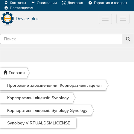
Контакты
О компании
Доставка
Гарантия и возврат
Поставщикам
Toggle
Toggl
navigation
navig
Главная
Програмне забезпечення: Корпоративні ліцензії
Корпоративні ліцензії: Synology
Корпоративні ліцензії: Synology Synology
Synology VIRTUALDSMLICENSE