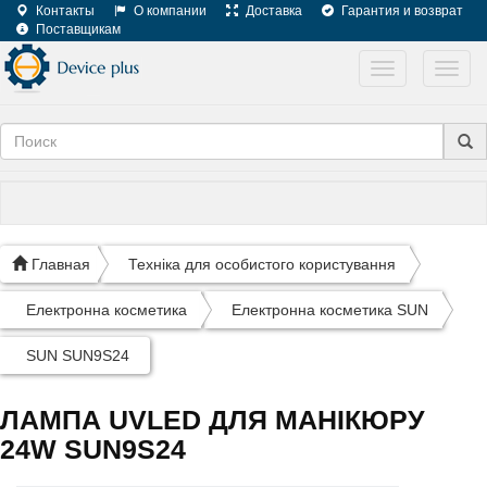
Контакты
О компании
Доставка
Гарантия и возврат
Поставщикам
Toggle
Toggl
navigation
navig
Главная
Техніка для особистого користування
Електронна косметика
Електронна косметика SUN
SUN SUN9S24
ЛАМПА UVLED ДЛЯ МАНІКЮРУ
24W SUN9S24