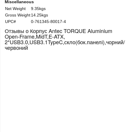
Miscellaneous
Net Weight
9.35kgs
Gross Weight
14.25kgs
UPC#
0-761345-80017-4
Отзывы о Корпус Antec TORQUE Aluminium
Open-Frame,MidT,E-ATX,
2*USB3.0,USB3.1TypeC,скло(бок.панелі),чорний/
червоний