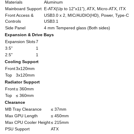
Materials
Aluminum
Mainboard Support
E-ATX(Up to 12"x11"), ATX, Micro-ATX, ITX
Front Access &
USB3.0 x 2, MIC/AUDIO(HD), Power, Type-C
Controls
USB3.1
Side Panel
4 mm Tempered glass (Both sides)
Expansion & Drive Bays
Expansion Slots
7
3.5"
1
2.5"
1
Cooling Support
Front
3x120mm
Top
3x120mm
Radiator Support
Front
≤ 360mm
Top
≤ 360mm
Clearance
MB Tray Clearance
≤ 37mm
Max GPU Length
≤ 450mm
Max CPU Cooler Height
≤ 215mm
PSU Support
ATX