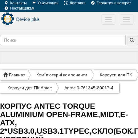
Контакты
О компании
Доставка
Гарантия и возврат
Поставщикам
Toggle
Toggl
navigation
navig
Главная
Ком`пютерні компоненти
Корпуси для ПК
Корпуси для ПК Antec
Antec 0-761345-80017-4
КОРПУС ANTEC TORQUE
ALUMINIUM OPEN-FRAME,MIDT,E-
ATX,
2*USB3.0,USB3.1TYPEC,СКЛО(БОК.