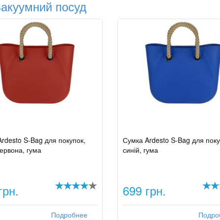
акуумний посуд
rdesto S-Bag для покупок,
Сумка Ardesto S-Bag для поку
ервона, гума
синій, гума
грн.
699 грн.
Подробнее
Подро