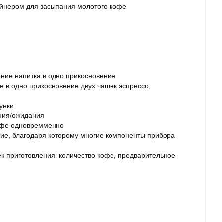
ейнером для засыпания молотого кофе
ние напитка в одно прикосновение
е в одно прикосновение двух чашек эспрессо,
унки
ния/ожидания
кофе одновремменно
тие, благодаря которому многие компоненты прибора
к приготовления: количество кофе, предварительное