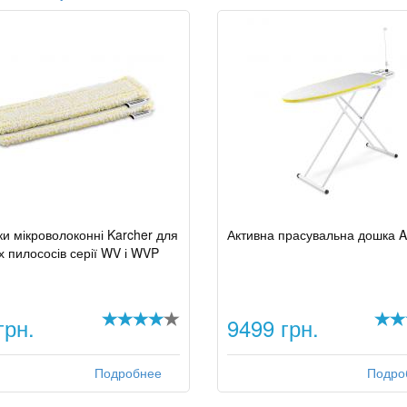
и мікроволоконні Karcher для
Активна прасувальна дошка 
х пилососів серії WV і WVP
грн.
9499 грн.
Подробнее
Подро