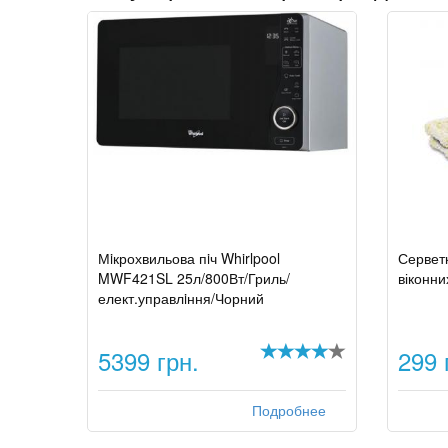
Мiкрохвильова пiч Whirlpool
Серветк
MWF421SL 25л/800Вт/Гриль/
віконни
елект.управлiння/Чорний
5399 грн.
299 
Подробнее