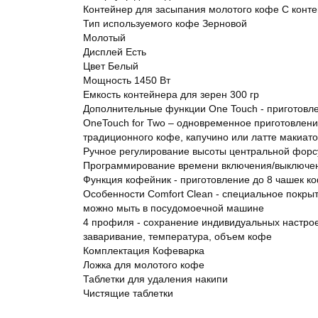
Контейнер для засыпания молотого кофе С конт
Тип используемого кофе Зерновой
Молотый
Дисплей Есть
Цвет Белый
Мощность 1450 Вт
Емкость контейнера для зерен 300 гр
Дополнительные функции One Touch - приготовле
OneTouch for Two – одновременное приготовлени
традиционного кофе, капучино или латте макиато
Ручное регулирование высоты центральной форс
Программирование времени включения/выключе
Функция кофейник - приготовление до 8 чашек 
Особенности Comfort Clean - специальное покры
можно мыть в посудомоечной машине
4 профиля - сохранение индивидуальных настрое
заваривание, температура, объем кофе
Комплектация Кофеварка
Ложка для молотого кофе
Таблетки для удаления накипи
Чистящие таблетки