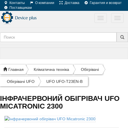
Контакты
О компании
Доставка
Гарантия и возврат
Поставщикам
Toggle
Toggl
navigation
navig
Главная
Кліматична техніка
Обігрівачі
Обігрівачі UFO
UFO UFO-T23EN-B
ІНФРАЧЕРВОНИЙ ОБІГРІВАЧ UFO
MICATRONIC 2300