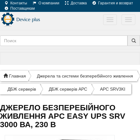
Контакты
О компании
Доставка
Гарантия и возврат
Поставщикам
Toggle
Toggl
navigation
navig
Главная
Джерела та системи безперебійного живлення
ДБЖ серверів
ДБЖ серверів APC
APC SRV3KI
ДЖЕРЕЛО БЕЗПЕРЕБІЙНОГО
ЖИВЛЕННЯ APC EASY UPS SRV
3000 ВА, 230 В