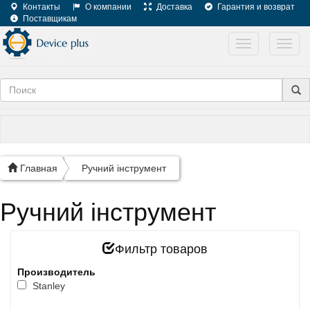
Контакты
О компании
Доставка
Гарантия и возврат
Поставщикам
Toggle
Toggl
navigation
navig
Главная
Ручний інструмент
Ручний інструмент
Фильтр товаров
Производитель
Stanley