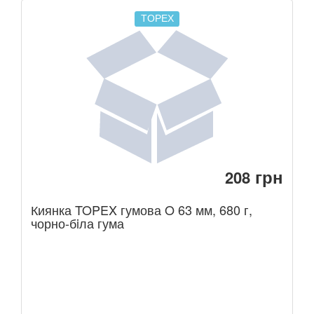
TOPEX
грн
208
Киянка TOPEX гумова O 63 мм, 680 г,
чорно-бiла гума