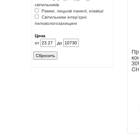
світильників
Рамки, лицьові панелі, клавіші
Світильники інтер’єрні
пиловологозахищені
Цена
от
до
Пр
Сбросить
ко
30
CH