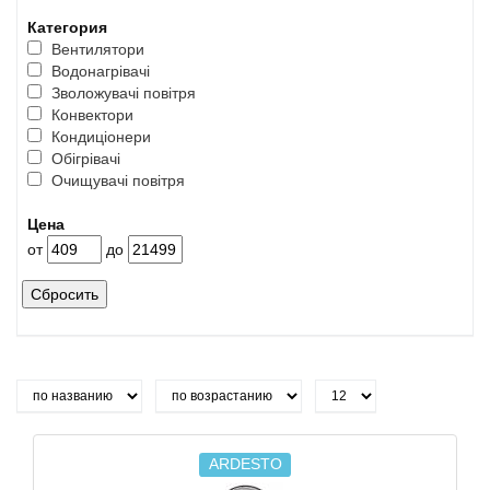
Категория
Вентилятори
Водонагрівачі
Зволожувачі повітря
Конвектори
Кондиціонери
Обігрівачі
Очищувачі повітря
Цена
от
до
Сбросить
ARDESTO