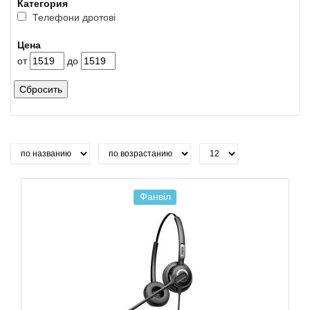
Категория
Телефони дротові
Цена
от
до
Сбросить
Фанвiл