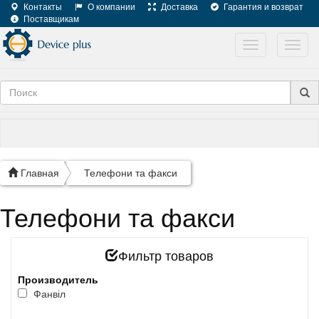
Контакты
О компании
Доставка
Гарантия и возврат
Поставщикам
Toggle
Toggl
navigation
navig
Главная
Телефони та факси
Телефони та факси
Фильтр товаров
Производитель
Фанвiл